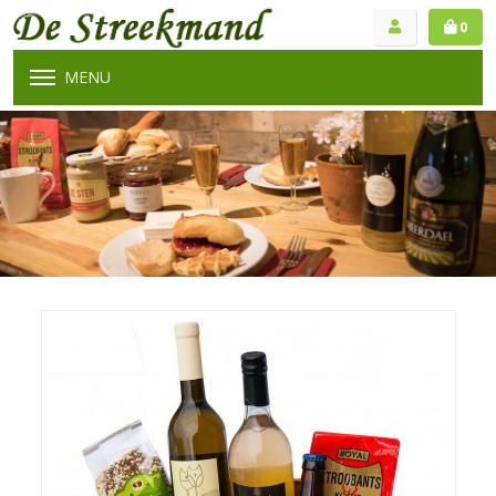
0
MENU