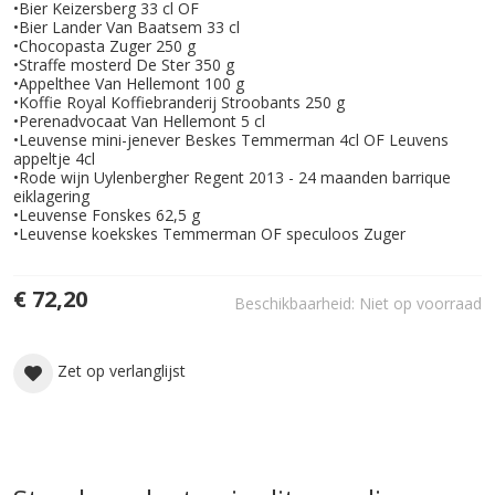
•Bier Keizersberg 33 cl OF
•Bier Lander Van Baatsem 33 cl
•Chocopasta Zuger 250 g
•Straffe mosterd De Ster 350 g
•Appelthee Van Hellemont 100 g
•Koffie Royal Koffiebranderij Stroobants 250 g
•Perenadvocaat Van Hellemont 5 cl
•Leuvense mini-jenever Beskes Temmerman 4cl OF Leuvens
appeltje 4cl
•Rode wijn Uylenbergher Regent 2013 - 24 maanden barrique
eiklagering
•Leuvense Fonskes 62,5 g
•Leuvense koekskes Temmerman OF speculoos Zuger
€ 72,20
Beschikbaarheid:
Niet op voorraad
Zet op verlanglijst