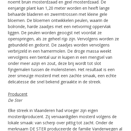
noemt bruin mosterdzaad en geel mosterdzaad. De
eenjarige plant kan 1,20 meter worden en heeft lange
behaarde bladeren en zwermtrossen met kleine gele
bloemen. De bloemen ontwikkelen peulen, waarin de
bolronde, harde zaadjes met een netvormig oppervlak
liggen. De peulen worden geoogst net voordat ze
openspringen, als ze geheel rijp zijn. Vervolgens worden ze
gebundeld en gedorst. De zaadjes worden vervolgens
verbrijzeld in een hamermolen. De droge massa weekt
vervolgens een tiental uur in kuipen in een mengsel van
onder meer azijn en zout, deze brij wordt tot slot
fijngemalen tussen de molenstenen. Het resultaat is een
zeer smeuïge mosterd met een zachte smaak, een echte
delicatesse die snel bekend geraakte in de streek.
Producent
De Ster
Elke streek in Vlaanderen had vroeger zijn eigen
mosterdproducent. Zij vervaardigden mosterd volgens de
lokale smaak: van scherp over pittig tot zacht. Onder de
merknaam DE STER produceerde de familie Vanderwegen al