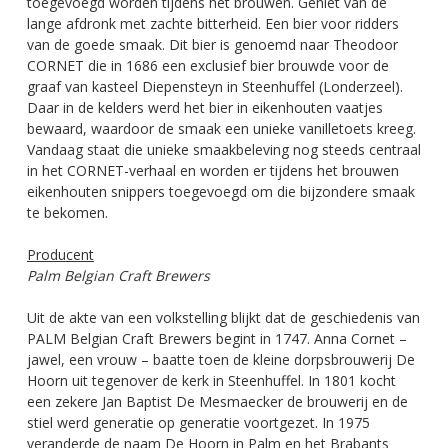
toegevoegd worden tijdens het brouwen. Geniet van de
lange afdronk met zachte bitterheid. Een bier voor ridders
van de goede smaak. Dit bier is genoemd naar Theodoor
CORNET die in 1686 een exclusief bier brouwde voor de
graaf van kasteel Diepensteyn in Steenhuffel (Londerzeel).
Daar in de kelders werd het bier in eikenhouten vaatjes
bewaard, waardoor de smaak een unieke vanilletoets kreeg.
Vandaag staat die unieke smaakbeleving nog steeds centraal
in het CORNET-verhaal en worden er tijdens het brouwen
eikenhouten snippers toegevoegd om die bijzondere smaak
te bekomen.
Producent
Palm Belgian Craft Brewers
Uit de akte van een volkstelling blijkt dat de geschiedenis van
PALM Belgian Craft Brewers begint in 1747. Anna Cornet –
jawel, een vrouw – baatte toen de kleine dorpsbrouwerij De
Hoorn uit tegenover de kerk in Steenhuffel. In 1801 kocht
een zekere Jan Baptist De Mesmaecker de brouwerij en de
stiel werd generatie op generatie voortgezet. In 1975
veranderde de naam De Hoorn in Palm en het Brabants